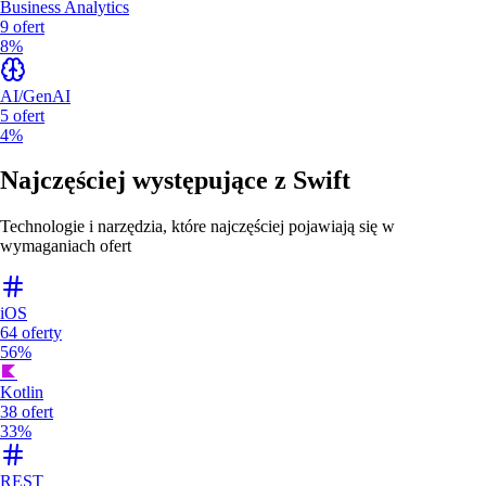
Business Analytics
9
ofert
8%
AI/GenAI
5
ofert
4%
Najczęściej występujące z
Swift
Technologie i narzędzia, które najczęściej pojawiają się w
wymaganiach ofert
iOS
64
oferty
56%
Kotlin
38
ofert
33%
REST