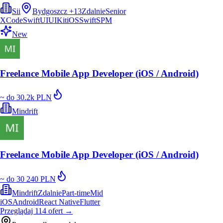
Sii
Bydgoszcz
+
13
Zdalnie
Senior
XCode
SwiftUI
UIKit
iOS
Swift
SPM
New
Freelance Mobile App Developer (iOS / Android)
~ do 30.2k PLN
Mindrift
Freelance Mobile App Developer (iOS / Android)
~ do 30 240 PLN
Mindrift
Zdalnie
Part-time
Mid
iOS
Android
React Native
Flutter
Przeglądaj
114
ofert
→