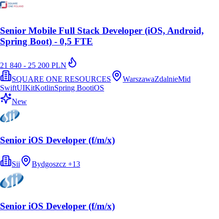
Senior Mobile Full Stack Developer (iOS, Android,
Spring Boot) - 0,5 FTE
21 840 - 25 200 PLN
SQUARE ONE RESOURCES
Warszawa
Zdalnie
Mid
Swift
UIKit
Kotlin
Spring Boot
iOS
New
Senior iOS Developer (f/m/x)
Sii
Bydgoszcz
+
13
Senior iOS Developer (f/m/x)