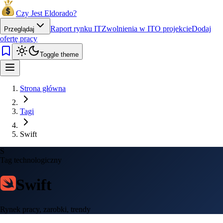
Czy Jest Eldorado?
Raport rynku IT
Zwolnienia w IT
O projekcie
Dodaj
Przeglądaj
ofertę pracy
Toggle theme
Strona główna
Tagi
Swift
S
Tag technologiczny
Swift
Rynek pracy, zarobki, trendy