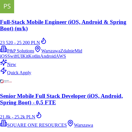
Full-Stack Mobile Engineer (iOS, Android & Spring
Boot) (m/k)
23 520 - 25 200 PLN
P&P Solutions
Warszawa
Zdalnie
Mid
iOS
Swift
UIKit
Kotlin
Android
AWS
New
Quick Apply
Senior Mobile Full Stack Developer (iOS, Android,
Spring Boot) - 0,5 FTE
21.8k - 25.2k PLN
SQUARE ONE RESOURCES
Warszawa