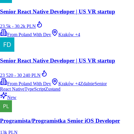
Senior React Native Developer | US VR startup
23.5k - 30.2k PLN
From Poland With Dev
Kraków
+
4
Senior React Native Developer | US VR startup
23 520 - 30 240 PLN
From Poland With Dev
Kraków
+
4
Zdalnie
Senior
React Native
TypeScript
Zustand
New
Programista/Programistka Senior iOS Developer
13k PLN