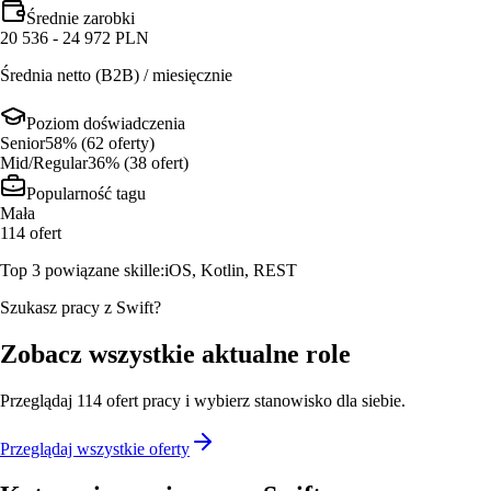
Średnie zarobki
20 536 - 24 972 PLN
Średnia netto (B2B) / miesięcznie
Poziom doświadczenia
Senior
58
% (
62
oferty
)
Mid/Regular
36
% (
38
ofert
)
Popularność tagu
Mała
114
ofert
Top 3 powiązane skille:
iOS, Kotlin, REST
Szukasz pracy z Swift?
Zobacz wszystkie aktualne role
Przeglądaj
114
ofert
pracy i wybierz stanowisko dla siebie.
Przeglądaj wszystkie oferty