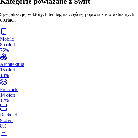
Kategorie powiązane z
Swift
Specjalizacje, w których ten tag najczęściej pojawia się w aktualnych
ofertach
Mobile
85
ofert
75%
Architektura
15
ofert
13%
Fullstack
14
ofert
12%
Backend
9
ofert
8%