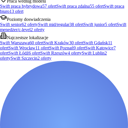
Praca wedlug modelu
Swift praca hybrydowa
57
ofert
Swift praca zdalna
55
ofert
Swift praca
biuro
13
ofert
Poziomy doswiadczenia
Swift senior
62
oferty
Swift mid/regular
38
ofert
Swift junior
5
ofert
Swift
menedżer/c-level
2
oferty
Najczestsze lokalizacje
Swift Warszawa
60
ofert
Swift Kraków
30
ofert
Swift Gdańsk
11
ofert
Swift Wrocław
11
ofert
Swift Poznań
9
ofert
Swift Katowice
7
ofert
Swift Łódź
6
ofert
Swift Rzeszów
4
oferty
Swift Lublin
2
oferty
Swift Szczecin
2
oferty