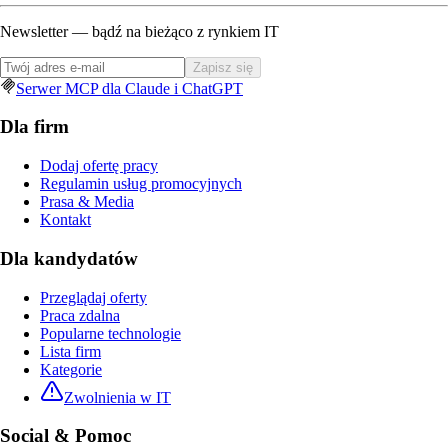
Newsletter — bądź na bieżąco z rynkiem IT
Zapisz się
Serwer MCP dla Claude i ChatGPT
Dla firm
Dodaj ofertę pracy
Regulamin usług promocyjnych
Prasa & Media
Kontakt
Dla kandydatów
Przeglądaj oferty
Praca zdalna
Popularne technologie
Lista firm
Kategorie
Zwolnienia w IT
Social & Pomoc