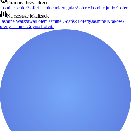
Poziomy doswiadczenia
Jasmine senior
7
ofert
Jasmine mid/regular
2
oferty
Jasmine junior
1
oferta
Najczestsze lokalizacje
Jasmine Warszawa
8
ofert
Jasmine Gdańsk
3
oferty
Jasmine Kraków
2
oferty
Jasmine Gdynia
1
oferta