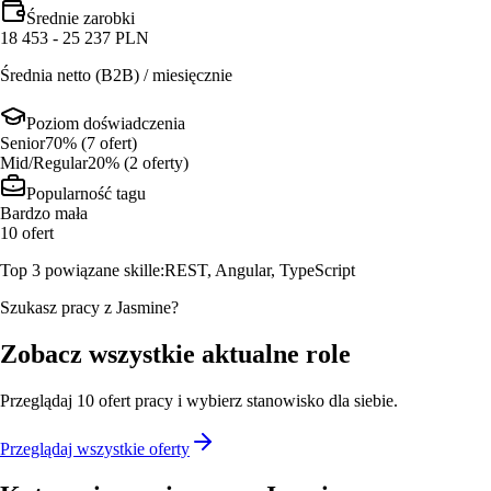
Średnie zarobki
18 453 - 25 237 PLN
Średnia netto (B2B) / miesięcznie
Poziom doświadczenia
Senior
70
% (
7
ofert
)
Mid/Regular
20
% (
2
oferty
)
Popularność tagu
Bardzo mała
10
ofert
Top 3 powiązane skille:
REST, Angular, TypeScript
Szukasz pracy z Jasmine?
Zobacz wszystkie aktualne role
Przeglądaj
10
ofert
pracy i wybierz stanowisko dla siebie.
Przeglądaj wszystkie oferty