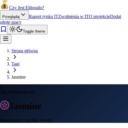
Czy Jest Eldorado?
Raport rynku IT
Zwolnienia w IT
O projekcie
Dodaj
Przeglądaj
ofertę pracy
Toggle theme
Strona główna
Tagi
Jasmine
J
Tag technologiczny
Jasmine
Rynek pracy, zarobki, trendy