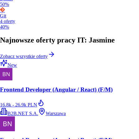
50%
Git
4
oferty
40%
Najnowsze oferty pracy IT: Jasmine
Zobacz wszystkie oferty
New
Frontend Developer (Angular / React) (F/M)
16.8k - 26.9k PLN
B2B.NET S.A.
Warszawa