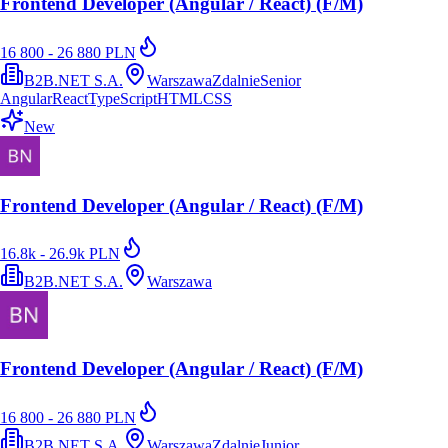
Frontend Developer (Angular / React) (F/M)
16 800 - 26 880 PLN
B2B.NET S.A.
Warszawa
Zdalnie
Senior
Angular
React
TypeScript
HTML
CSS
New
Frontend Developer (Angular / React) (F/M)
16.8k - 26.9k PLN
B2B.NET S.A.
Warszawa
Frontend Developer (Angular / React) (F/M)
16 800 - 26 880 PLN
B2B.NET S.A.
Warszawa
Zdalnie
Junior