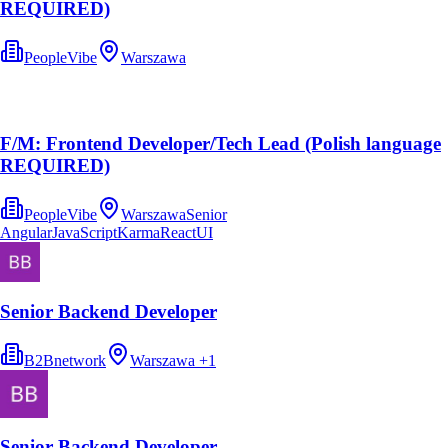
REQUIRED)
PeopleVibe
Warszawa
F/M: Frontend Developer/Tech Lead (Polish language
REQUIRED)
PeopleVibe
Warszawa
Senior
Angular
JavaScript
Karma
React
UI
Senior Backend Developer
B2Bnetwork
Warszawa
+
1
Senior Backend Developer