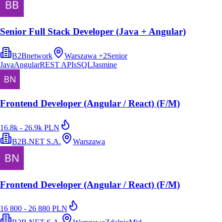
Senior Full Stack Developer (Java + Angular)
B2Bnetwork
Warszawa
+
2
Senior
Java
Angular
REST APIs
SQL
Jasmine
Frontend Developer (Angular / React) (F/M)
16.8k - 26.9k PLN
B2B.NET S.A.
Warszawa
Frontend Developer (Angular / React) (F/M)
16 800 - 26 880 PLN