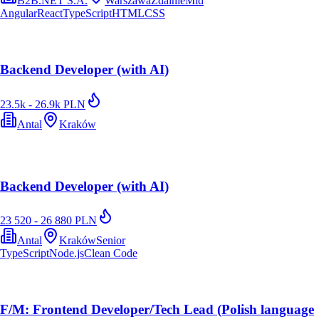
B2B.NET S.A.
Warszawa
Zdalnie
Mid
Angular
React
TypeScript
HTML
CSS
Backend Developer (with AI)
23.5k - 26.9k PLN
Antal
Kraków
Backend Developer (with AI)
23 520 - 26 880 PLN
Antal
Kraków
Senior
TypeScript
Node.js
Clean Code
F/M: Frontend Developer/Tech Lead (Polish language