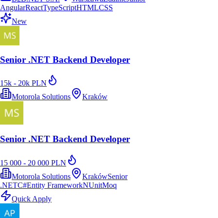
Angular
React
TypeScript
HTML
CSS
New
Senior .NET Backend Developer
15k - 20k PLN
Motorola Solutions
Kraków
Senior .NET Backend Developer
15 000 - 20 000 PLN
Motorola Solutions
Kraków
Senior
.NET
C#
Entity Framework
NUnit
Moq
Quick Apply