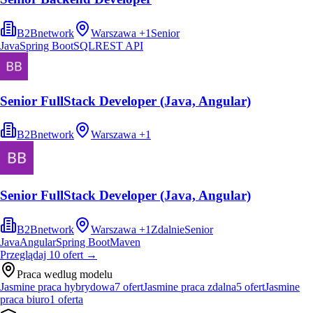
B2Bnetwork
Warszawa
+
1
Senior
Java
Spring Boot
SQL
REST API
Senior FullStack Developer (Java, Angular)
B2Bnetwork
Warszawa
+
1
Senior FullStack Developer (Java, Angular)
B2Bnetwork
Warszawa
+
1
Zdalnie
Senior
Java
Angular
Spring Boot
Maven
Przeglądaj
10
ofert
→
Praca wedlug modelu
Jasmine praca hybrydowa
7
ofert
Jasmine praca zdalna
5
ofert
Jasmine
praca biuro
1
oferta