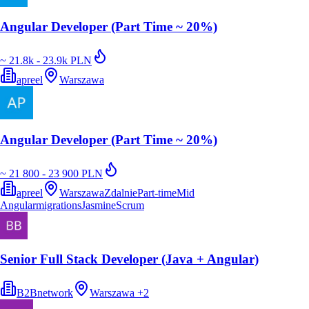
Angular Developer (Part Time ~ 20%)
~ 21.8k - 23.9k PLN
apreel
Warszawa
Angular Developer (Part Time ~ 20%)
~ 21 800 - 23 900 PLN
apreel
Warszawa
Zdalnie
Part-time
Mid
Angular
migrations
Jasmine
Scrum
Senior Full Stack Developer (Java + Angular)
B2Bnetwork
Warszawa
+
2