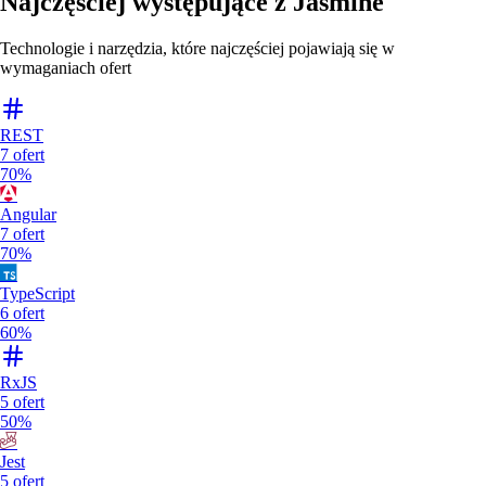
Najczęściej występujące z
Jasmine
Technologie i narzędzia, które najczęściej pojawiają się w
wymaganiach ofert
REST
7
ofert
70%
Angular
7
ofert
70%
TypeScript
6
ofert
60%
RxJS
5
ofert
50%
Jest
5
ofert