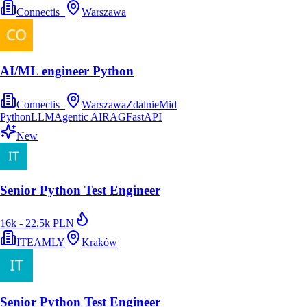
Connectis_
Warszawa
AI/ML engineer Python
Connectis_
Warszawa
Zdalnie
Mid
Python
LLM
Agentic AI
RAG
FastAPI
New
Senior Python Test Engineer
16k - 22.5k PLN
ITEAMLY
Kraków
Senior Python Test Engineer