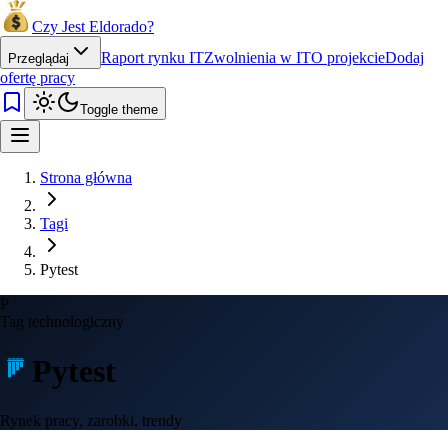
Czy Jest Eldorado?
Raport rynku IT
Zwolnienia w IT
O projekcie
Dodaj
Przeglądaj
ofertę pracy
Toggle theme
Strona główna
Tagi
Pytest
P
Tag technologiczny
Pytest
Rynek pracy, zarobki, trendy