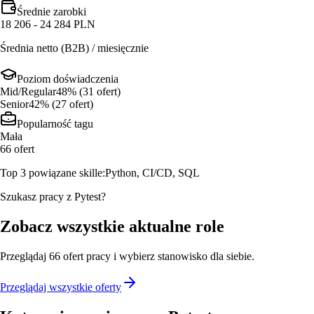
Średnie zarobki
18 206 - 24 284 PLN
Średnia netto (B2B) / miesięcznie
Poziom doświadczenia
Mid/Regular
48
% (
31
ofert
)
Senior
42
% (
27
ofert
)
Popularność tagu
Mała
66
ofert
Top 3 powiązane skille:
Python, CI/CD, SQL
Szukasz pracy z Pytest?
Zobacz wszystkie aktualne role
Przeglądaj
66
ofert
pracy i wybierz stanowisko dla siebie.
Przeglądaj wszystkie oferty