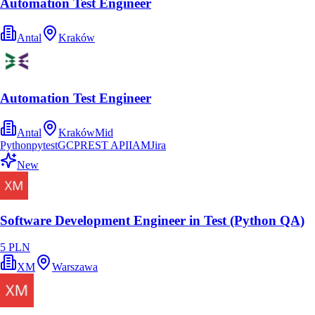
Automation Test Engineer
Antal
Kraków
Automation Test Engineer
Antal
Kraków
Mid
Python
pytest
GCP
REST API
IAM
Jira
New
Software Development Engineer in Test (Python QA)
5 PLN
XM
Warszawa