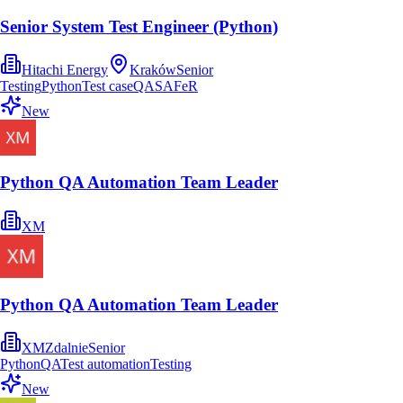
Senior System Test Engineer (Python)
Hitachi Energy
Kraków
Senior
Testing
Python
Test case
QA
SAFe
R
New
Python QA Automation Team Leader
XM
Python QA Automation Team Leader
XM
Zdalnie
Senior
Python
QA
Test automation
Testing
New