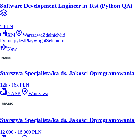
Software Development Engineer in Test (Python QA)
5 PLN
XM
Warszawa
Zdalnie
Mid
Python
pytest
Playwright
Selenium
New
Starszy/a Specjalista/ka ds. Jakości Oprogramowania
12k - 16k PLN
NASK
Warszawa
Starszy/a Specjalista/ka ds. Jakości Oprogramowania
12 000 - 16 000 PLN