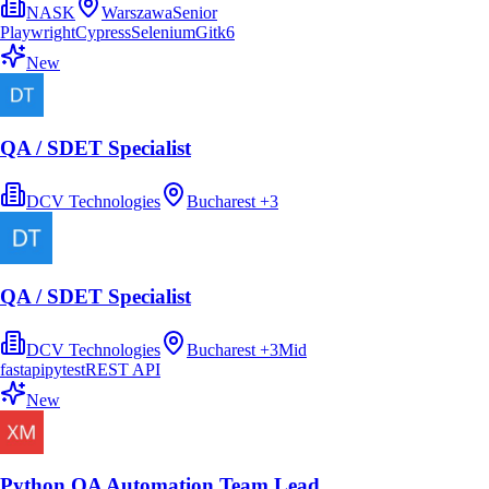
NASK
Warszawa
Senior
Playwright
Cypress
Selenium
Git
k6
New
QA / SDET Specialist
DCV Technologies
Bucharest
+
3
QA / SDET Specialist
DCV Technologies
Bucharest
+
3
Mid
fastapi
pytest
REST API
New
Python QA Automation Team Lead