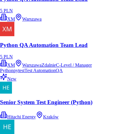
5 PLN
XM
Warszawa
Python QA Automation Team Lead
5 PLN
XM
Warszawa
Zdalnie
C-Level / Manager
Python
pytest
Test Automation
QA
New
Senior System Test Engineer (Python)
Hitachi Energy
Kraków