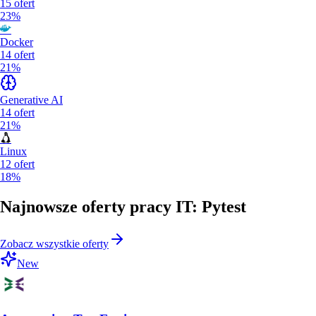
15
ofert
23%
Docker
14
ofert
21%
Generative AI
14
ofert
21%
Linux
12
ofert
18%
Najnowsze oferty pracy IT: Pytest
Zobacz wszystkie oferty
New