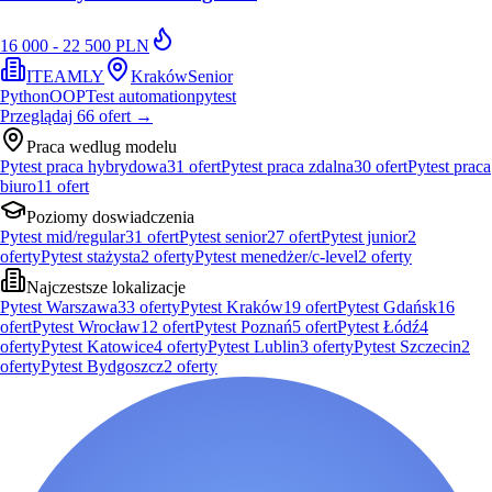
16 000 - 22 500 PLN
ITEAMLY
Kraków
Senior
Python
OOP
Test automation
pytest
Przeglądaj
66
ofert
→
Praca wedlug modelu
Pytest praca hybrydowa
31
ofert
Pytest praca zdalna
30
ofert
Pytest praca
biuro
11
ofert
Poziomy doswiadczenia
Pytest mid/regular
31
ofert
Pytest senior
27
ofert
Pytest junior
2
oferty
Pytest stażysta
2
oferty
Pytest menedżer/c-level
2
oferty
Najczestsze lokalizacje
Pytest Warszawa
33
oferty
Pytest Kraków
19
ofert
Pytest Gdańsk
16
ofert
Pytest Wrocław
12
ofert
Pytest Poznań
5
ofert
Pytest Łódź
4
oferty
Pytest Katowice
4
oferty
Pytest Lublin
3
oferty
Pytest Szczecin
2
oferty
Pytest Bydgoszcz
2
oferty