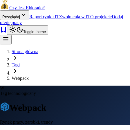
Czy Jest Eldorado?
Raport rynku IT
Zwolnienia w IT
O projekcie
Dodaj
Przeglądaj
ofertę pracy
Toggle theme
Strona główna
Tagi
Webpack
W
Tag technologiczny
Webpack
Rynek pracy, zarobki, trendy