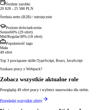
Średnie zarobki
20 828 - 25 588 PLN
Średnia netto (B2B) / miesięcznie
Poziom doświadczenia
Senior
60
% (
29
ofert
)
Mid/Regular
38
% (
18
ofert
)
Popularność tagu
Mała
49
ofert
Top 3 powiązane skille:
TypeScript, React, JavaScript
Szukasz pracy z Webpack?
Zobacz wszystkie aktualne role
Przeglądaj
49
ofert
pracy i wybierz stanowisko dla siebie.
Przeglądaj wszystkie oferty