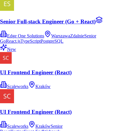
Senior Full-stack Engineer (Go + React)
Edge One Solutions
Warszawa
Zdalnie
Senior
Go
React.js
TypeScript
PostgreSQL
New
UI Frontend Engineer (React)
Scaleworks
Kraków
UI Frontend Engineer (React)
Scaleworks
Kraków
Senior