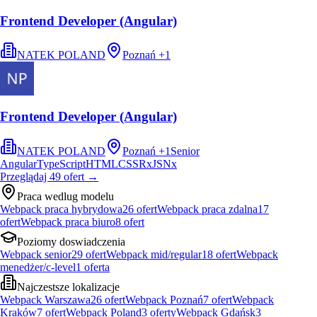
Frontend Developer (Angular)
NATEK POLAND
Poznań
+
1
Frontend Developer (Angular)
NATEK POLAND
Poznań
+
1
Senior
Angular
TypeScript
HTML
CSS
RxJS
Nx
Przeglądaj
49
ofert
→
Praca wedlug modelu
Webpack praca hybrydowa
26
ofert
Webpack praca zdalna
17
ofert
Webpack praca biuro
8
ofert
Poziomy doswiadczenia
Webpack senior
29
ofert
Webpack mid/regular
18
ofert
Webpack
menedżer/c-level
1
oferta
Najczestsze lokalizacje
Webpack Warszawa
26
ofert
Webpack Poznań
7
ofert
Webpack
Kraków
7
ofert
Webpack Poland
3
oferty
Webpack Gdańsk
3