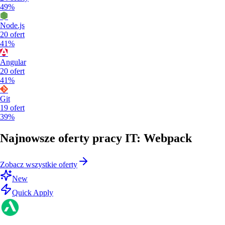
49%
Node.js
20
ofert
41%
Angular
20
ofert
41%
Git
19
ofert
39%
Najnowsze oferty pracy IT: Webpack
Zobacz wszystkie oferty
New
Quick Apply