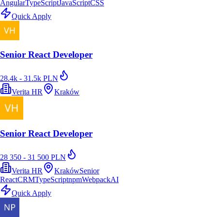
Angular
TypeScript
JavaScript
CSS
Quick Apply
Senior React Developer
28.4k - 31.5k PLN
Verita HR
Kraków
Senior React Developer
28 350 - 31 500 PLN
Verita HR
Kraków
Senior
React
CRM
TypeScript
npm
Webpack
AI
Quick Apply