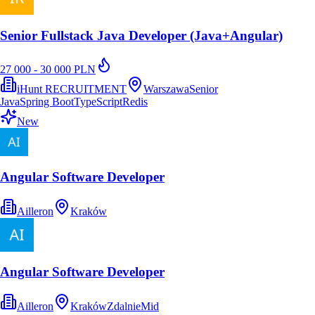
Senior Fullstack Java Developer (Java+Angular)
27 000 - 30 000 PLN
iHunt RECRUITMENT
Warszawa
Senior
Java
Spring Boot
TypeScript
Redis
New
Angular Software Developer
Ailleron
Kraków
Angular Software Developer
Ailleron
Kraków
Zdalnie
Mid