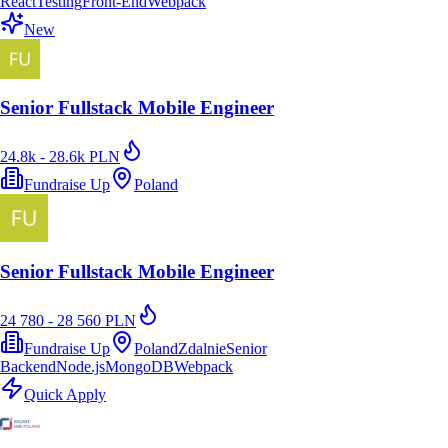
React
Testing
Front-End
Webpack
New
Senior Fullstack Mobile Engineer
24.8k - 28.6k PLN
Fundraise Up
Poland
Senior Fullstack Mobile Engineer
24 780 - 28 560 PLN
Fundraise Up
Poland
Zdalnie
Senior
Backend
Node.js
MongoDB
Webpack
Quick Apply