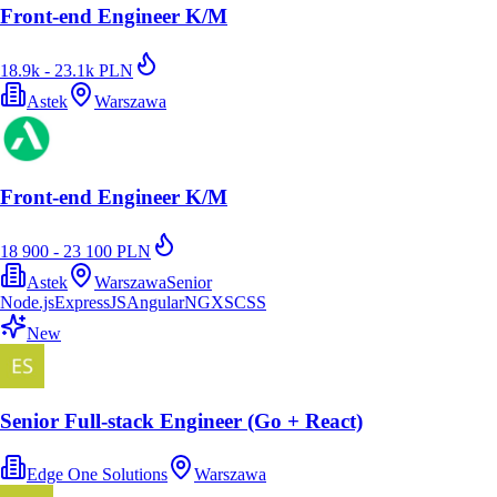
Front-end Engineer K/M
18.9k - 23.1k PLN
Astek
Warszawa
Front-end Engineer K/M
18 900 - 23 100 PLN
Astek
Warszawa
Senior
Node.js
ExpressJS
Angular
NGXS
CSS
New
Senior Full-stack Engineer (Go + React)
Edge One Solutions
Warszawa