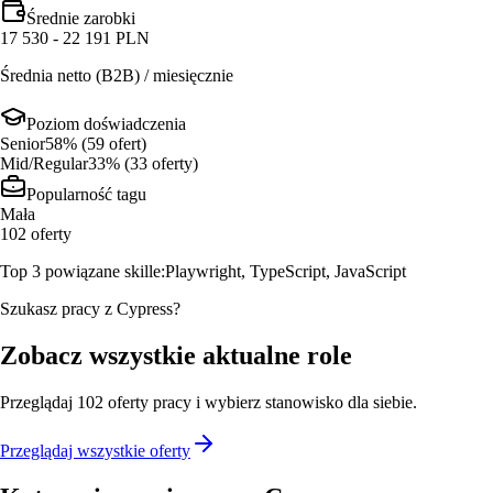
Średnie zarobki
17 530 - 22 191 PLN
Średnia netto (B2B) / miesięcznie
Poziom doświadczenia
Senior
58
% (
59
ofert
)
Mid/Regular
33
% (
33
oferty
)
Popularność tagu
Mała
102
oferty
Top 3 powiązane skille:
Playwright, TypeScript, JavaScript
Szukasz pracy z Cypress?
Zobacz wszystkie aktualne role
Przeglądaj
102
oferty
pracy i wybierz stanowisko dla siebie.
Przeglądaj wszystkie oferty