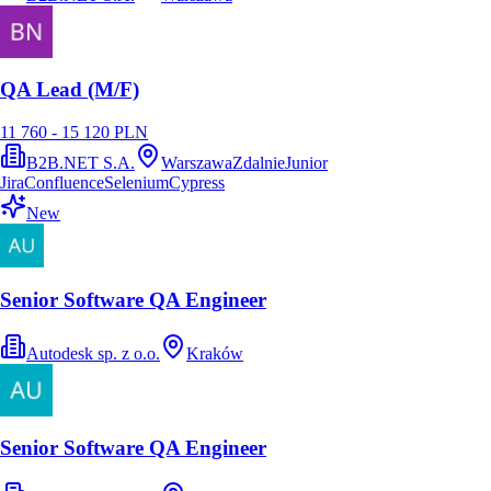
QA Lead (M/F)
11 760 - 15 120 PLN
B2B.NET S.A.
Warszawa
Zdalnie
Junior
Jira
Confluence
Selenium
Cypress
New
Senior Software QA Engineer
Autodesk sp. z o.o.
Kraków
Senior Software QA Engineer