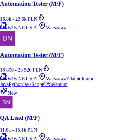
Automation Tester (M/F)
16.8k - 23.5k PLN
B2B.NET S.A.
Warszawa
Automation Tester (M/F)
16 800 - 23 520 PLN
B2B.NET S.A.
Warszawa
Zdalnie
Junior
Java
Python
JavaScript
C#
Selenium
New
QA Lead (M/F)
11.8k - 15.1k PLN
B2B.NET S.A.
Warszawa