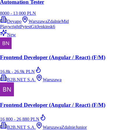
Automation Tester
8000 - 13 000 PLN
Devapo
Warszawa
Zdalnie
Mid
Playwright
Pytest
Git
Jenkins
k6
New
Frontend Developer (Angular / React) (F/M)
16.8k - 26.9k PLN
B2B.NET S.A.
Warszawa
Frontend Developer (Angular / React) (F/M)
16 800 - 26 880 PLN
B2B.NET S.A.
Warszawa
Zdalnie
Junior