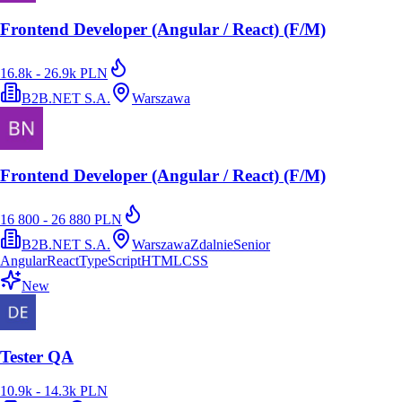
Frontend Developer (Angular / React) (F/M)
16.8k - 26.9k PLN
B2B.NET S.A.
Warszawa
Frontend Developer (Angular / React) (F/M)
16 800 - 26 880 PLN
B2B.NET S.A.
Warszawa
Zdalnie
Senior
Angular
React
TypeScript
HTML
CSS
New
Tester QA
10.9k - 14.3k PLN