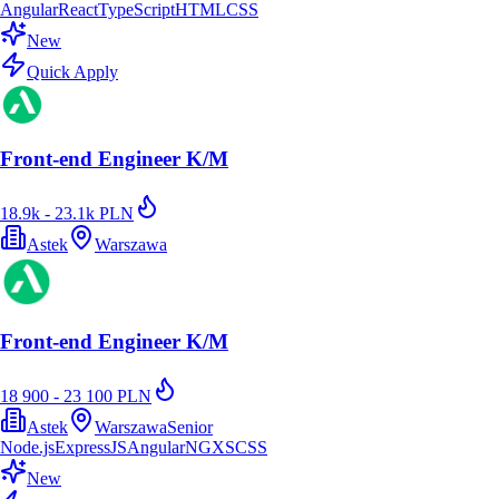
Angular
React
TypeScript
HTML
CSS
New
Quick Apply
Front-end Engineer K/M
18.9k - 23.1k PLN
Astek
Warszawa
Front-end Engineer K/M
18 900 - 23 100 PLN
Astek
Warszawa
Senior
Node.js
ExpressJS
Angular
NGXS
CSS
New