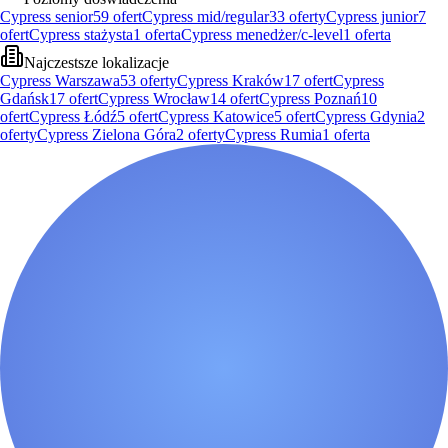
Cypress senior
59
ofert
Cypress mid/regular
33
oferty
Cypress junior
7
ofert
Cypress stażysta
1
oferta
Cypress menedżer/c-level
1
oferta
Najczestsze lokalizacje
Cypress Warszawa
53
oferty
Cypress Kraków
17
ofert
Cypress
Gdańsk
17
ofert
Cypress Wrocław
14
ofert
Cypress Poznań
10
ofert
Cypress Łódź
5
ofert
Cypress Katowice
5
ofert
Cypress Gdynia
2
oferty
Cypress Zielona Góra
2
oferty
Cypress Rumia
1
oferta