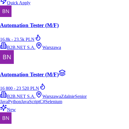
Quick Apply
Automation Tester (M/F)
16.8k - 23.5k PLN
B2B.NET S.A.
Warszawa
Automation Tester (M/F)
16 800 - 23 520 PLN
B2B.NET S.A.
Warszawa
Zdalnie
Senior
Java
Python
JavaScript
C#
Selenium
New