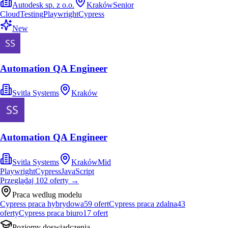
Autodesk sp. z o.o.
Kraków
Senior
Cloud
Testing
Playwright
Cypress
New
Automation QA Engineer
Svitla Systems
Kraków
Automation QA Engineer
Svitla Systems
Kraków
Mid
Playwright
Cypress
JavaScript
Przeglądaj
102
oferty
→
Praca wedlug modelu
Cypress praca hybrydowa
59
ofert
Cypress praca zdalna
43
oferty
Cypress praca biuro
17
ofert
Poziomy doswiadczenia