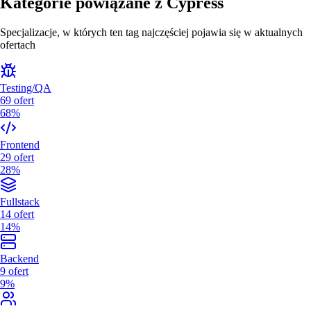
Kategorie powiązane z
Cypress
Specjalizacje, w których ten tag najczęściej pojawia się w aktualnych
ofertach
Testing/QA
69
ofert
68%
Frontend
29
ofert
28%
Fullstack
14
ofert
14%
Backend
9
ofert
9%