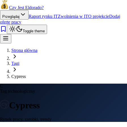
Czy Jest Eldorado?
Raport rynku IT
Zwolnienia w IT
O projekcie
Dodaj
Przeglądaj
ofertę pracy
Toggle theme
Strona główna
Tagi
Cypress
C
Tag technologiczny
Cypress
Rynek pracy, zarobki, trendy