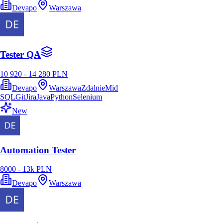
Devapo
Warszawa
Tester QA
10 920 - 14 280 PLN
Devapo
Warszawa
Zdalnie
Mid
SQL
Git
Jira
Java
Python
Selenium
New
Automation Tester
8000 - 13k PLN
Devapo
Warszawa