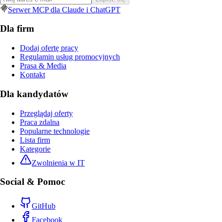
Serwer MCP dla Claude i ChatGPT
Dla firm
Dodaj ofertę pracy
Regulamin usług promocyjnych
Prasa & Media
Kontakt
Dla kandydatów
Przeglądaj oferty
Praca zdalna
Popularne technologie
Lista firm
Kategorie
Zwolnienia w IT
Social & Pomoc
GitHub
Facebook