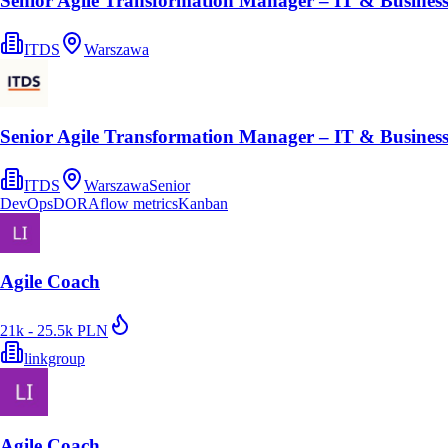
Senior Agile Transformation Manager – IT & Busines
ITDS
Warszawa
Senior Agile Transformation Manager – IT & Busines
ITDS
Warszawa
Senior
DevOps
DORA
flow metrics
Kanban
Agile Coach
21k - 25.5k PLN
linkgroup
Agile Coach