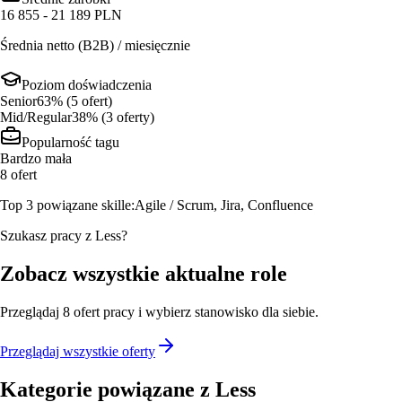
16 855 - 21 189 PLN
Średnia netto (B2B) / miesięcznie
Poziom doświadczenia
Senior
63
% (
5
ofert
)
Mid/Regular
38
% (
3
oferty
)
Popularność tagu
Bardzo mała
8
ofert
Top 3 powiązane skille:
Agile / Scrum, Jira, Confluence
Szukasz pracy z Less?
Zobacz wszystkie aktualne role
Przeglądaj
8
ofert
pracy i wybierz stanowisko dla siebie.
Przeglądaj wszystkie oferty
Kategorie powiązane z
Less