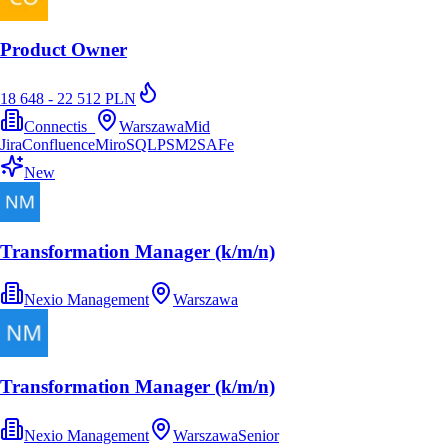
Product Owner
18 648 - 22 512 PLN
Connectis_
Warszawa
Mid
Jira
Confluence
Miro
SQL
PSM2
SAFe
New
Transformation Manager (k/m/n)
Nexio Management
Warszawa
Transformation Manager (k/m/n)
Nexio Management
Warszawa
Senior