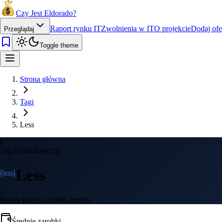
Czy Jest Eldorado?
Raport rynku IT
Zwolnienia w IT
O projekcie
Dodaj ofe
Przeglądaj
Toggle theme
Strona główna
Tagi
Less
L
Tag technologiczny
Less
Rynek pracy, zarobki, trendy
Średnie zarobki