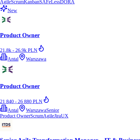
Agile
Scrum
Kanban
SAFe
Less
DORA
New
Product Owner
21.8k - 26.9k PLN
Antal
Warszawa
Product Owner
21 840 - 26 880 PLN
Antal
Warszawa
Senior
Product Owner
Scrum
Agile
Jira
UX