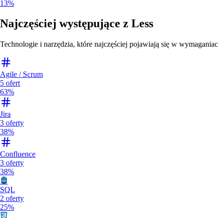
13%
Najczęściej występujące z
Less
Technologie i narzędzia, które najczęściej pojawiają się w wymaganiac
Agile / Scrum
5
ofert
63%
Jira
3
oferty
38%
Confluence
3
oferty
38%
SQL
2
oferty
25%