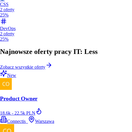
CSS
2
oferty
25%
DevOps
2
oferty
25%
Najnowsze oferty pracy IT: Less
Zobacz wszystkie oferty
New
Product Owner
18.6k - 22.5k PLN
Connectis_
Warszawa