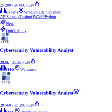
25 200 - 26 880 PLN
Experis
Wrocław
Zdalnie
Senior
API
Security
Testing
OWASP
Python
New
Quick Apply
Cybersecurity Vulnerability Analyst
28.6k - 35.3k PLN
ITFS
Warszawa
Cybersecurity Vulnerability Analyst
28 560 - 35 280 PLN