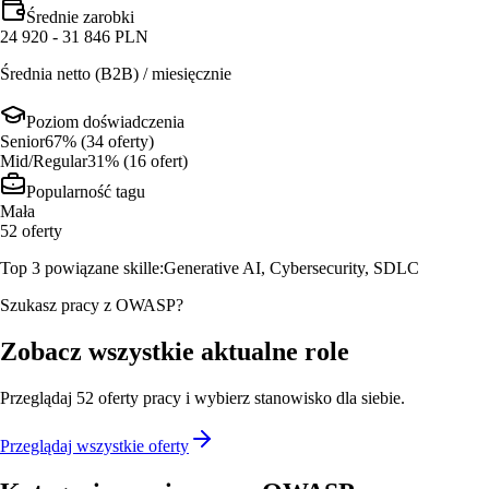
Średnie zarobki
24 920 - 31 846 PLN
Średnia netto (B2B) / miesięcznie
Poziom doświadczenia
Senior
67
% (
34
oferty
)
Mid/Regular
31
% (
16
ofert
)
Popularność tagu
Mała
52
oferty
Top 3 powiązane skille:
Generative AI, Cybersecurity, SDLC
Szukasz pracy z OWASP?
Zobacz wszystkie aktualne role
Przeglądaj
52
oferty
pracy i wybierz stanowisko dla siebie.
Przeglądaj wszystkie oferty