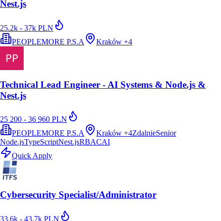
Nest.js
25.2k - 37k PLN
PEOPLEMORE P.S.A
Kraków
+
4
Technical Lead Engineer - AI Systems & Node.js &
Nest.js
25 200 - 36 960 PLN
PEOPLEMORE P.S.A
Kraków
+
4
Zdalnie
Senior
Node.js
TypeScript
Nest.js
RBAC
AI
Quick Apply
Cybersecurity Specialist/Administrator
33.6k - 43.7k PLN