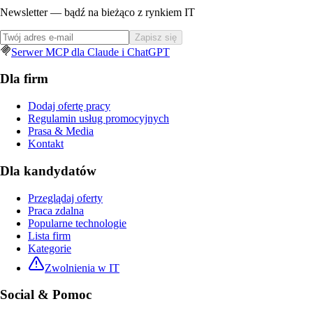
Newsletter — bądź na bieżąco z rynkiem IT
Zapisz się
Serwer MCP dla Claude i ChatGPT
Dla firm
Dodaj ofertę pracy
Regulamin usług promocyjnych
Prasa & Media
Kontakt
Dla kandydatów
Przeglądaj oferty
Praca zdalna
Popularne technologie
Lista firm
Kategorie
Zwolnienia w IT
Social & Pomoc