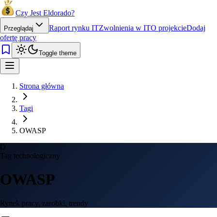
Czy Jest Eldorado?
Raport rynku IT
Zwolnienia w IT
O projekcie
Dodaj
Przeglądaj
ofertę pracy
Toggle theme
Strona główna
Tagi
OWASP
O
Tag technologiczny
OWASP
Rynek pracy, zarobki, trendy