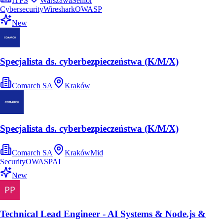
ITFS
Warszawa
Senior
Cybersecurity
Wireshark
OWASP
New
Specjalista ds. cyberbezpieczeństwa (K/M/X)
Comarch SA
Kraków
Specjalista ds. cyberbezpieczeństwa (K/M/X)
Comarch SA
Kraków
Mid
Security
OWASP
AI
New
Technical Lead Engineer - AI Systems & Node.js &