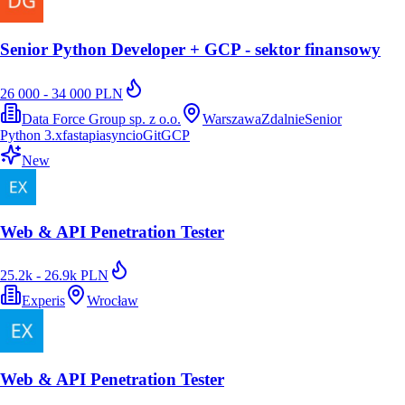
Senior Python Developer + GCP - sektor finansowy
26 000 - 34 000 PLN
Data Force Group sp. z o.o.
Warszawa
Zdalnie
Senior
Python 3.x
fastapi
asyncio
Git
GCP
New
Web & API Penetration Tester
25.2k - 26.9k PLN
Experis
Wrocław
Web & API Penetration Tester