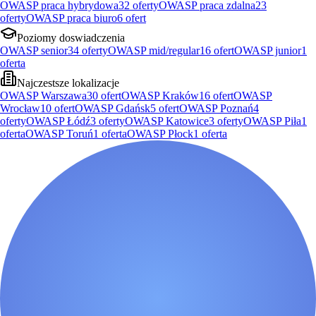
OWASP praca hybrydowa
32
oferty
OWASP praca zdalna
23
oferty
OWASP praca biuro
6
ofert
Poziomy doswiadczenia
OWASP senior
34
oferty
OWASP mid/regular
16
ofert
OWASP junior
1
oferta
Najczestsze lokalizacje
OWASP Warszawa
30
ofert
OWASP Kraków
16
ofert
OWASP
Wrocław
10
ofert
OWASP Gdańsk
5
ofert
OWASP Poznań
4
oferty
OWASP Łódź
3
oferty
OWASP Katowice
3
oferty
OWASP Piła
1
oferta
OWASP Toruń
1
oferta
OWASP Płock
1
oferta