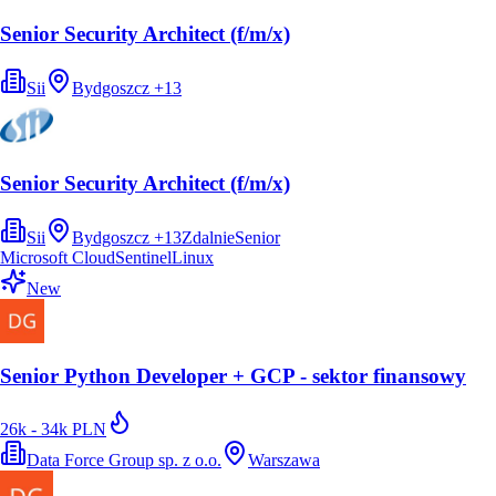
Senior Security Architect (f/m/x)
Sii
Bydgoszcz
+
13
Senior Security Architect (f/m/x)
Sii
Bydgoszcz
+
13
Zdalnie
Senior
Microsoft Cloud
Sentinel
Linux
New
Senior Python Developer + GCP - sektor finansowy
26k - 34k PLN
Data Force Group sp. z o.o.
Warszawa