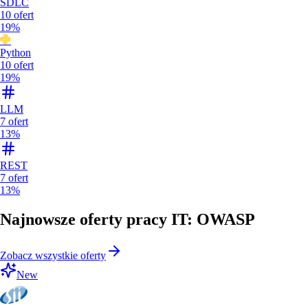
SDLC
10
ofert
19%
Python
10
ofert
19%
LLM
7
ofert
13%
REST
7
ofert
13%
Najnowsze oferty pracy IT: OWASP
Zobacz wszystkie oferty
New