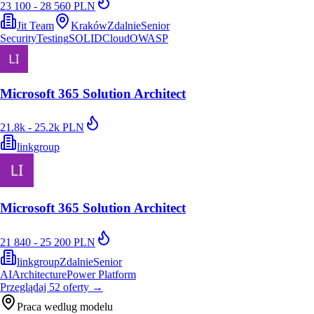
23 100 - 28 560 PLN
Jit Team
Kraków
Zdalnie
Senior
Security
Testing
SOLID
Cloud
OWASP
Microsoft 365 Solution Architect
21.8k - 25.2k PLN
linkgroup
Microsoft 365 Solution Architect
21 840 - 25 200 PLN
linkgroup
Zdalnie
Senior
AI
Architecture
Power Platform
Przeglądaj
52
oferty
→
Praca wedlug modelu